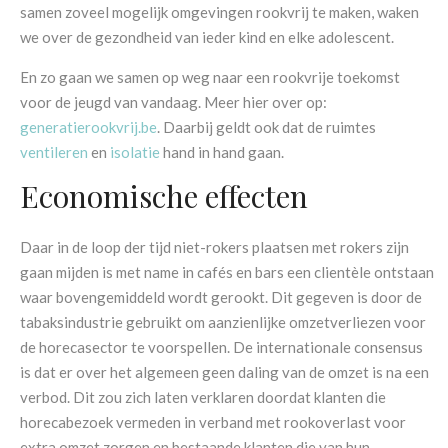
samen zoveel mogelijk omgevingen rookvrij te maken, waken
we over de gezondheid van ieder kind en elke adolescent.
En zo gaan we samen op weg naar een rookvrije toekomst
voor de jeugd van vandaag. Meer hier over op:
generatierookvrij.be
. Daarbij geldt ook dat de ruimtes
ventileren
en
isolatie
hand in hand gaan.
Economische effecten
Daar in de loop der tijd niet-rokers plaatsen met rokers zijn
gaan mijden is met name in cafés en bars een clientèle ontstaan
waar bovengemiddeld wordt gerookt. Dit gegeven is door de
tabaksindustrie gebruikt om aanzienlijke omzetverliezen voor
de horecasector te voorspellen. De internationale consensus
is dat er over het algemeen geen daling van de omzet is na een
verbod. Dit zou zich laten verklaren doordat klanten die
horecabezoek vermeden in verband met rookoverlast voor
extra omzet zorgen en bestaande klanten die van hun