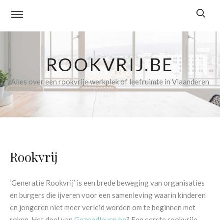
Skip
to
content
ROOKVRIJ.BE
Alles over een rookvrije werkplek of leefruimte in Vlaanderen
Rookvrij
‘Generatie Rookvrij’ is een brede beweging van organisaties
en burgers die ijveren voor een samenleving waarin kinderen
en jongeren niet meer verleid worden om te beginnen met
roken. Het doel van
Gezondleven.be
? Een eerste rookvrije